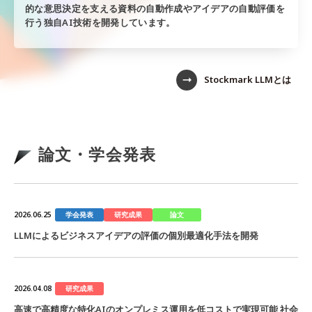
的な意思決定を支える資料の自動作成やアイデアの自動評価を
行う独自AI技術を開発しています。
Stockmark LLMとは
論文・学会発表
学会発表
研究成果
論文
2026.06.25
LLMによるビジネスアイデアの評価の個別最適化手法を開発
研究成果
2026.04.08
高速で高精度な特化AIのオンプレミス運用を低コストで実現可能 社会