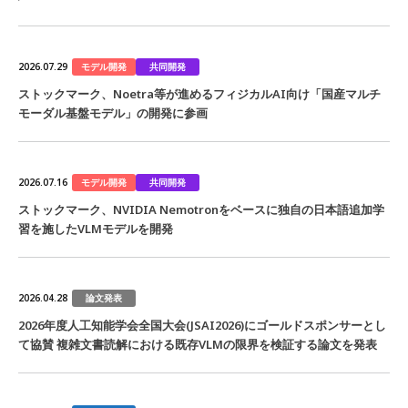
モデル開発
共同開発
2026.07.29
ストックマーク、Noetra等が進めるフィジカルAI向け「国産マルチ
モーダル基盤モデル」の開発に参画
モデル開発
共同開発
2026.07.16
ストックマーク、NVIDIA Nemotronをベースに独自の日本語追加学
習を施したVLMモデルを開発
論文発表
2026.04.28
2026年度人工知能学会全国大会(JSAI2026)にゴールドスポンサーとし
て協賛 複雑文書読解における既存VLMの限界を検証する論文を発表