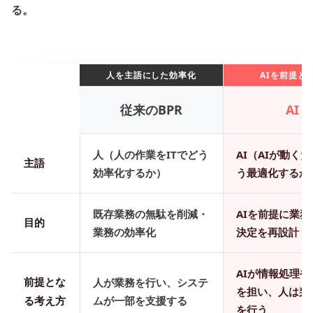
る。
人を主語にした効率化
AIを前提と
従来のBPR
AI B
人（人の作業をITでどう
AI（AIが動く
主語
効率化するか）
う最適化するか
既存業務の無駄を削減・
AIを前提に業
目的
業務の効率化
決定を再設計・
AIが情報処理
前提とな
人が業務を行い、システ
を担い、人は判
る考え方
ムが一部を支援する
を行う