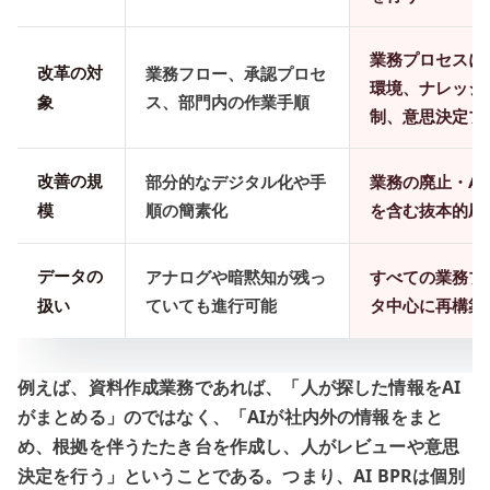
業務プロセスに
改革の対
業務フロー、承認プロセ
環境、ナレッジ
象
ス、部門内の作業手順
制、意思決定プ
改善の規
部分的なデジタル化や手
業務の廃止・A
模
順の簡素化
を含む抜本的刷
データの
アナログや暗黙知が残っ
すべての業務プ
扱い
ていても進行可能
タ中心に再構築
例えば、資料作成業務であれば、「人が探した情報をAI
がまとめる」のではなく、「AIが社内外の情報をまと
め、根拠を伴うたたき台を作成し、人がレビューや意思
決定を行う」ということである。つまり、AI BPRは個別