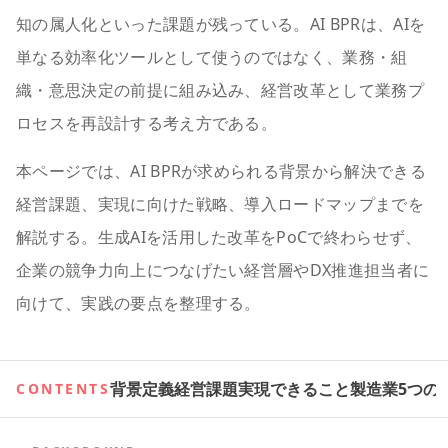
知の属人化といった課題が残っている。AI BPRは、AIを
単なる効率化ツールとして使うのではなく、業務・組
織・意思決定の前提に組み込み、経営改革として業務プ
ロセスを再設計する考え方である。
本ページでは、AI BPRが求められる背景から解決できる
経営課題、実現に向けた戦略、導入ロードマップまでを
解説する。生成AIを活用した改革をPoCで終わらせず、
企業の競争力向上につなげたい経営層やDX推進担当者に
向けて、実践の要点を整理する。
背景
定義
経営課題
実現できること
製造業
5つの
CONTENTS