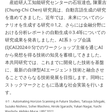
産総研人工知能研究センターの石垣達也, 陳重吉
(Chung-Chi Chen) 研究員は、自動言語生成の研究
を進めてきました。近年では、未来についてのシ
ナリオを生成する研究
※1,2
、さらには金融分野に
おける分析レポートの自動生成
※3.4
等についての
研究成果を発表しました。AI系トップ会議
(IJCAI2024
※5
)でのワークショップ主催を通じAI
から発想を得る技術の知見を蓄積してきました。
本共同研究では、これまでに開発した技術を基盤
に、最新の自律型AIエージェント技術と融合させ
ることでさらなる技術発展を目指します。同時に
ストックマークとともに迅速な社会実装を行いま
す。
※1：Automating Horizon Scanning in Future Studies, Tatsuya Ishigaki,
Suzuko Nishino, Sohei Washino, Hiroki Igarashi, Yukari Nagai, Yuichi
Washida, Akihiko Murai, LREC2022