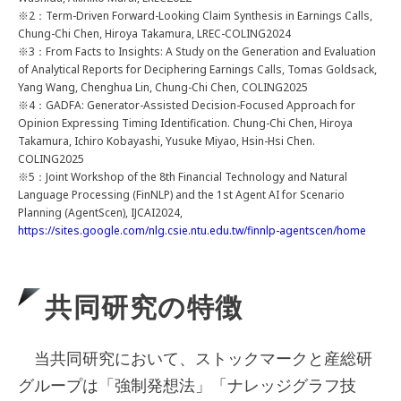
※2：Term-Driven Forward-Looking Claim Synthesis in Earnings Calls,
Chung-Chi Chen, Hiroya Takamura, LREC-COLING2024
※3：From Facts to Insights: A Study on the Generation and Evaluation
of Analytical Reports for Deciphering Earnings Calls, Tomas Goldsack,
Yang Wang, Chenghua Lin, Chung-Chi Chen, COLING2025
※4：GADFA: Generator-Assisted Decision-Focused Approach for
Opinion Expressing Timing Identification. Chung-Chi Chen, Hiroya
Takamura, Ichiro Kobayashi, Yusuke Miyao, Hsin-Hsi Chen.
COLING2025
※5：Joint Workshop of the 8th Financial Technology and Natural
Language Processing (FinNLP) and the 1st Agent AI for Scenario
Planning (AgentScen), IJCAI2024,
https://sites.google.com/nlg.csie.ntu.edu.tw/finnlp-agentscen/home
共同研究の特徴
当共同研究において、ストックマークと産総研
グループは「強制発想法」「ナレッジグラフ技